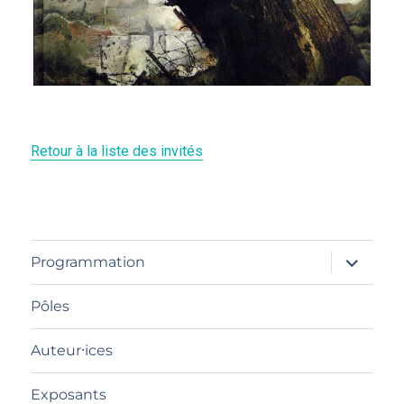
Retour à la liste des invités
ouvrir
Programmation
le
sous-
menu
Pôles
Auteur⸱ices
Exposants