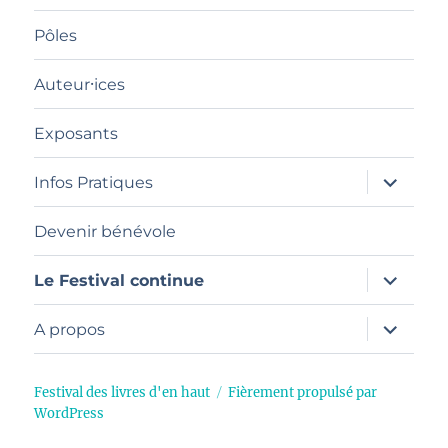
sous-
menu
Pôles
Auteur⸱ices
Exposants
ouvrir
Infos Pratiques
le
sous-
menu
Devenir bénévole
ouvrir
Le Festival continue
le
sous-
menu
ouvrir
A propos
le
sous-
menu
Festival des livres d'en haut
Fièrement propulsé par
WordPress