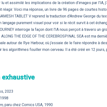
lu et assimilé les implications de la création d’images par l’IA, j
oit réagir. Voici ma réponse, un livre de 96 pages de courtes hist
ILGAMESH TABLET V reprend la traduction d’Andrew George du text
un langage purement visuel pour voir si le récit survit à cet écha
EY interroge la façon dont l’IA nous perçoit à travers un gros
 ALONG THE EDGE OF THE CEREBROSPINAL SEA est ma dernière
ale autour de Rye Harbour, où j’essaie de le faire répondre à de
 les algorithmes fouiller mon cerveau. Il a été créé en 12 jours, 
 exhaustive
ss, 2023
 1998
am
, paru chez Comics USA, 1990