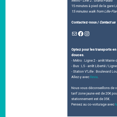
Metro - Line 2 : Grand Palais
15 minutes à pied de la gare Li
15 minutes walk from Lille-Fla
Contactez-nous /
Contact us
Mail
Facebook : Festivla des livres d'en haut
Instagram
Optez pour les transports en
douces.
- Métro : Ligne 2 - arrêt Mairie 
- Bus : L5 - arrêt Liberté / Lig
- Station V'Lille : Boulevard L
Allez-y avec
Ilevia
.
Nous vous déconseillons de ven
tarif zone jaune est de 20€ pour
stationnement est de 35€.
Pensez au co-voiturage avec