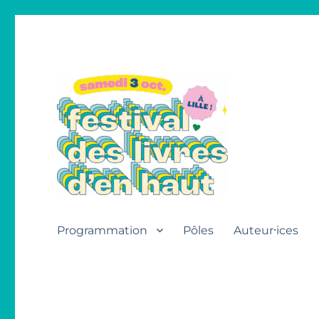
Festival des livres d'en h
Programmation
Pôles
Auteur⸱ices