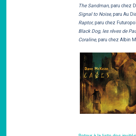
The Sandman
, paru chez 
Signal to Noise
, paru Au Di
Raptor
, paru chez Futuropo
Black Dog, les rêves de Pa
Coraline
, paru chez Albin 
Retour à la liste des invité