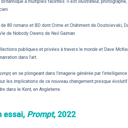
britannique à multiples facettes. Il est illustrateur, photographe
cien.
us de 80 romans et BD dont Crime et Châtiment de Dostoïevski,
e Vie de Nobody Owens de Neil Gaiman.
llections publiques et privées à travers le monde et Dave McKean
arration dans l’art.
rompt
, en se plongeant dans l’imagerie générée par l’intelligence art
sur les implications de ce nouveau changement presque évolutif d
dre dans le Kent, en Angleterre.
 essai,
Prompt
, 2022