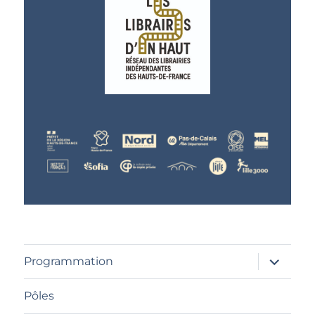
ouvrir
Programmation
le
sous-
menu
Pôles