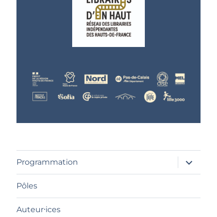
ouvrir
Programmation
le
sous-
menu
Pôles
Auteur⸱ices