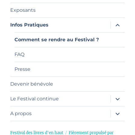
Exposants
ouvrir
Infos Pratiques
le
sous-
menu
Comment se rendre au Festival ?
FAQ
Presse
Devenir bénévole
ouvrir
Le Festival continue
le
sous-
menu
ouvrir
A propos
le
sous-
menu
Festival des livres d'en haut
Fièrement propulsé par