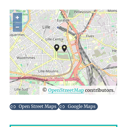
+
−
©
OpenStreetMap
contributors.
Open Street Maps
Google Maps