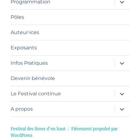
ouvrir
Programmation
le
sous-
menu
Pôles
Auteur⸱ices
Exposants
ouvrir
Infos Pratiques
le
sous-
menu
Devenir bénévole
ouvrir
Le Festival continue
le
sous-
menu
ouvrir
A propos
le
sous-
menu
Festival des livres d'en haut
Fièrement propulsé par
WordPress