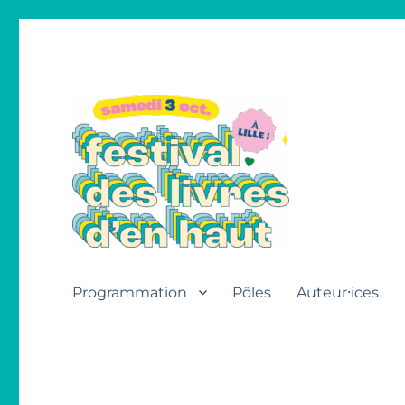
Festival des livres d'en h
Programmation
Pôles
Auteur⸱ices