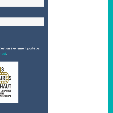
t
est un événement porté par
 haut
.