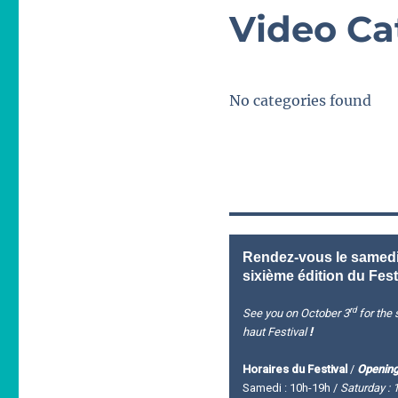
Video Ca
No categories found
Rendez-vous le samedi 
sixième édition du Fest
rd
See you on October 3
for the s
haut Festival
!
Horaires du Festival
/
Opening
Samedi : 10h-19h /
Saturday : 