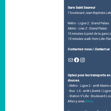
Gare Saint Sauveur
7 boulevard Jean-Baptiste Leba
Métro - Ligne 2 : Grand Palais
Metro - Line 2 : Grand Palais
15 minutes à pied de la gare Li
15 minutes walk from Lille-Fla
Contactez-nous /
Contact us
Mail
Facebook : Festivla des livres d'en haut
Instagram
Optez pour les transports en
douces.
- Métro : Ligne 2 - arrêt Mairie 
- Bus : L5 - arrêt Liberté / Lig
- Station V'Lille : Boulevard L
Allez-y avec
Ilevia
.