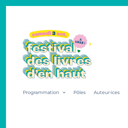
Festival des livres d'en h
Programmation
Pôles
Auteur⸱ices