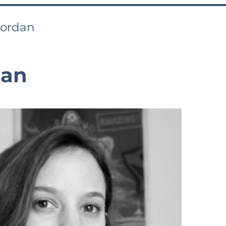
Zordan
dan