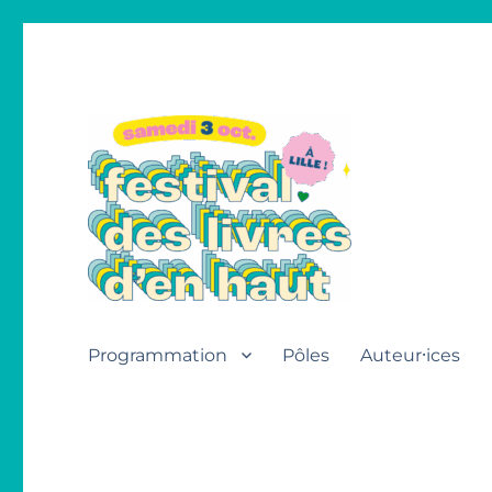
Festival des livres d'en h
Programmation
Pôles
Auteur⸱ices