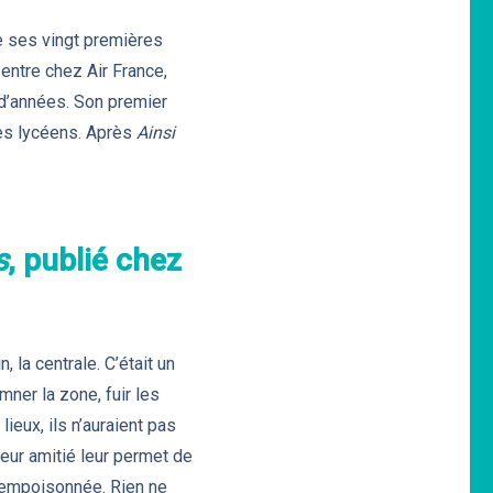
e ses vingt premières
 entre chez Air France,
e d’années. Son premier
 des lycéens. Après
Ainsi
s
, publié chez
 la centrale. C’était un
mner la zone, fuir les
lieux, ils n’auraient pas
Leur amitié leur permet de
re empoisonnée. Rien ne