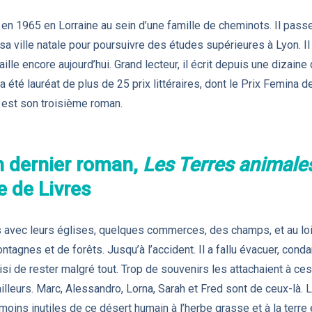
 en 1965 en Lorraine au sein d’une famille de cheminots. Il pass
sa ville natale pour poursuivre des études supérieures à Lyon. Il
vaille encore aujourd’hui. Grand lecteur, il écrit depuis une dizain
a été lauréat de plus de 25 prix littéraires, dont le Prix Femina
est son troisième roman.
 dernier roman,
Les Terres animale
 de Livres
les avec leurs églises, quelques commerces, des champs, et au loin,
tagnes et de forêts. Jusqu’à l’accident. Il a fallu évacuer, conda
isi de rester malgré tout. Trop de souvenirs les attachaient à ces 
ailleurs. Marc, Alessandro, Lorna, Sarah et Fred sont de ceux-là. 
témoins inutiles de ce désert humain à l’herbe grasse et à la ter