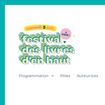
Festival des livres d'en h
Programmation
Pôles
Auteur⸱ices