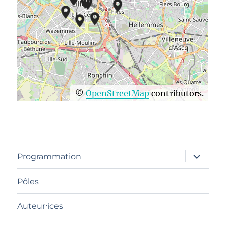
©
OpenStreetMap
contributors.
ouvrir
Programmation
le
sous-
menu
Pôles
Auteur⸱ices