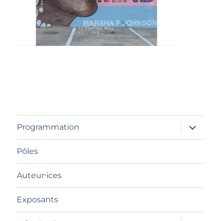
ouvrir
Programmation
le
sous-
menu
Pôles
Auteur⸱ices
Exposants