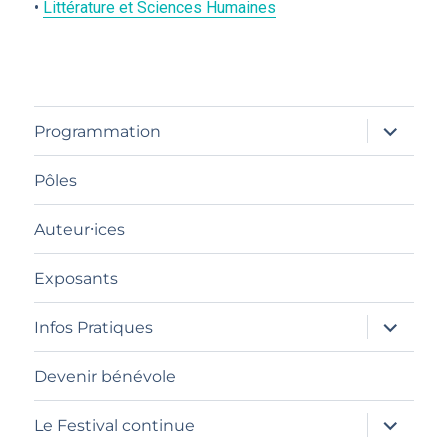
•
Littérature et Sciences Humaines
ouvrir
Programmation
le
sous-
menu
Pôles
Auteur⸱ices
Exposants
ouvrir
Infos Pratiques
le
sous-
menu
Devenir bénévole
ouvrir
Le Festival continue
le