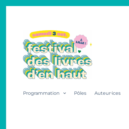
Festival des livres d'en h
Programmation
Pôles
Auteur⸱ices