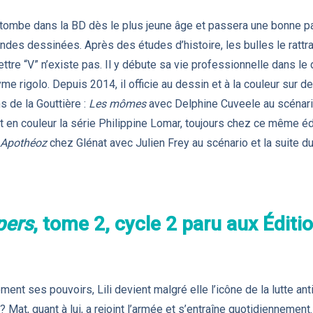
tombe dans la BD dès le plus jeune âge et passera une bonne par
es dessinées. Après des études d’histoire, les bulles le rattrape
ettre “V” n’existe pas. Il y débute sa vie professionnelle dans le
e rigolo. Depuis 2014, il officie au dessin et à la couleur sur de
s de la Gouttière :
Les mômes
avec Delphine Cuveele au scénar
n couleur la série Philippine Lomar, toujours chez ce même édite
 Apothéoz
chez Glénat avec Julien Frey au scénario et la suite d
pers
, tome 2, cycle 2 paru aux Éditi
ment ses pouvoirs, Lili devient malgré elle l’icône de la lutte an
 Mat, quant à lui, a rejoint l’armée et s’entraîne quotidiennement