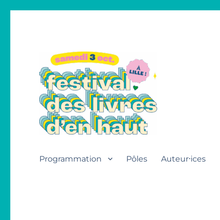
Festival des livres d'en h
Programmation
Pôles
Auteur⸱ices