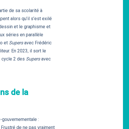
tie de sa scolarité à
nt alors qu’il s’est exilé
 dessin et le graphisme et
ux séries en parallèle
io et
Supers
avec Frédéric
ur. En 2023, il sort le
u cycle 2 des
Supers
avec
ons de la
ti-gouvernementale :
. Frustré de ne pas vraiment