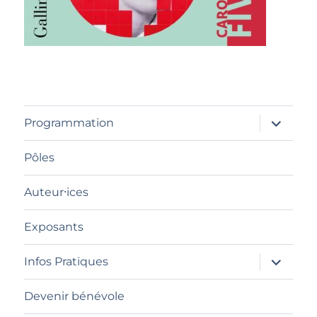
ouvrir
Programmation
le
sous-
menu
Pôles
Auteur⸱ices
Exposants
ouvrir
Infos Pratiques
le
sous-
menu
Devenir bénévole