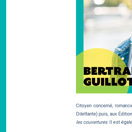
Citoyen concerné, romancie
Dilettante) puis, aux Éditi
les couvertures
. Il est éga