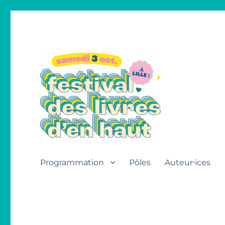
Festival des livres d'en h
Programmation
Pôles
Auteur⸱ices