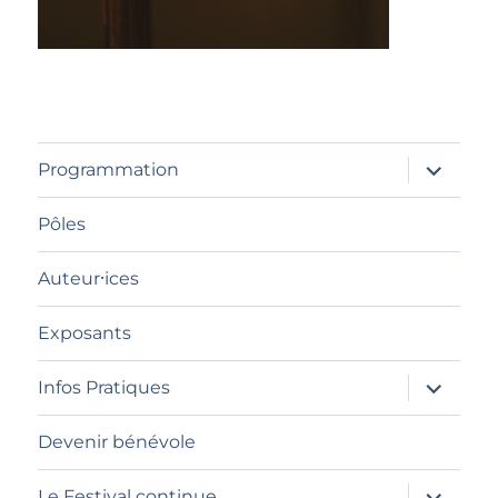
ouvrir
Programmation
le
sous-
menu
Pôles
Auteur⸱ices
Exposants
ouvrir
Infos Pratiques
le
sous-
menu
Devenir bénévole
ouvrir
Le Festival continue