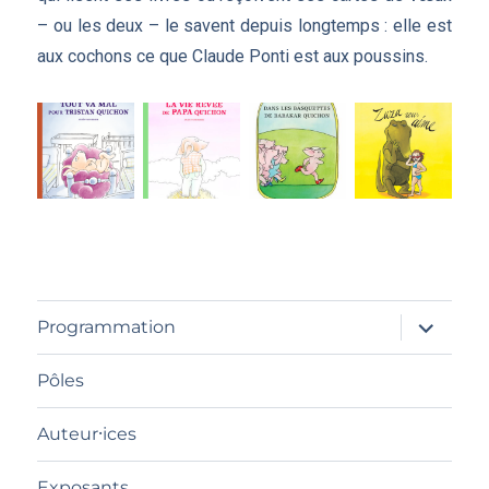
– ou les deux – le savent depuis longtemps : elle est
aux cochons ce que Claude Ponti est aux poussins.
ouvrir
Programmation
le
sous-
menu
Pôles
Auteur⸱ices
Exposants