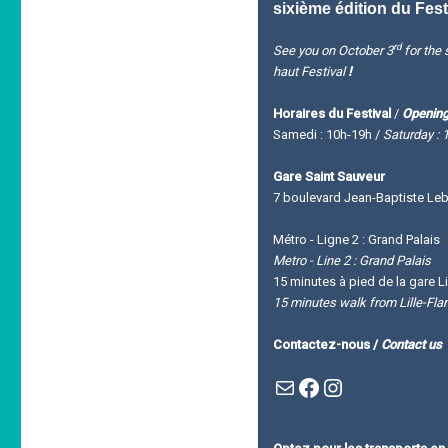
sixième édition du Fest
rd
See you on October 3
for the s
haut Festival
!
Horaires du Festival
/
Opening
Samedi : 10h-19h /
Saturday : 
Gare Saint Sauveur
7 boulevard Jean-Baptiste Leba
Métro - Ligne 2 : Grand Palais
Metro - Line 2 : Grand Palais
15 minutes à pied de la gare Li
15 minutes walk from Lille-Fla
Contactez-nous /
Contact us
Mail
Facebook : Festivla des livres d'en haut
Instagram