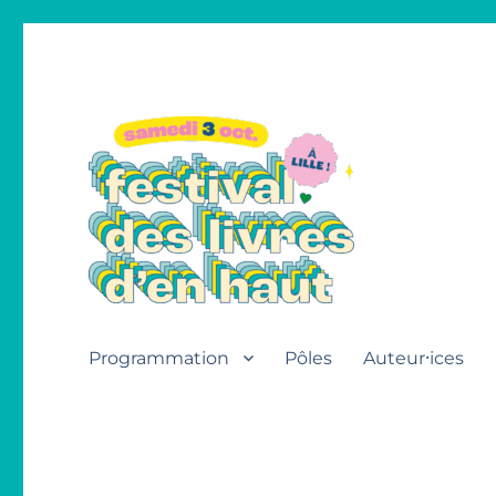
Festival des livres d'en h
Programmation
Pôles
Auteur⸱ices