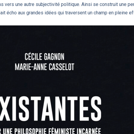
 vers une autre subjectivité politique. Ainsi se construit une pen
 fait écho aux grandes idées qui traversent un champ en pleine e