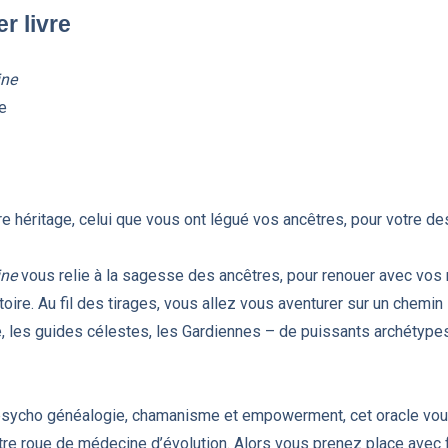
r livre
ine
re
e héritage, celui que vous ont légué vos ancêtres, pour votre de
ine
vous relie à la sagesse des ancêtres, pour renouer avec vos r
toire. Au fil des tirages, vous allez vous aventurer sur un chemin
, les guides célestes, les Gardiennes – de puissants archétypes
 psycho généalogie, chamanisme et empowerment, cet oracle vou
tre roue de médecine d’évolution. Alors vous prenez place avec f