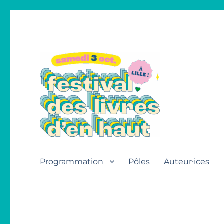
Festival des livres d'en h
Programmation
Pôles
Auteur⸱ices