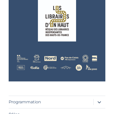
ouvrir
Programmation
le
sous-
menu