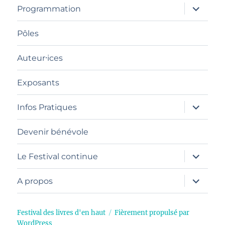
ouvrir
Programmation
le
sous-
menu
Pôles
Auteur⸱ices
Exposants
ouvrir
Infos Pratiques
le
sous-
menu
Devenir bénévole
ouvrir
Le Festival continue
le
sous-
menu
ouvrir
A propos
le
sous-
menu
Festival des livres d'en haut
Fièrement propulsé par
WordPress