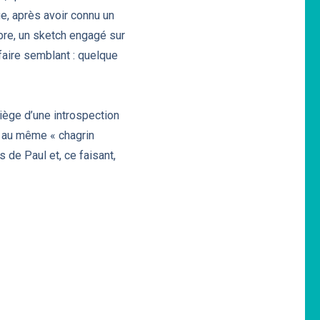
ge, après avoir connu un
rbre, un sketch engagé sur
 faire semblant : quelque
siège d’une introspection
e au même « chagrin
de Paul et, ce faisant,