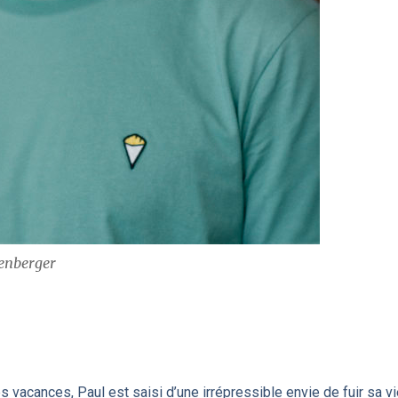
fenberger
es vacances, Paul est saisi d’une irrépressible envie de fuir sa v