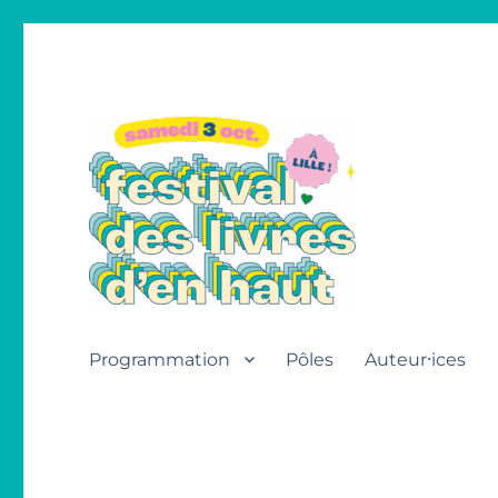
Festival des livres d'en h
Programmation
Pôles
Auteur⸱ices