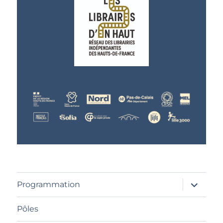
ouvrir
Programmation
le
sous-
menu
Pôles