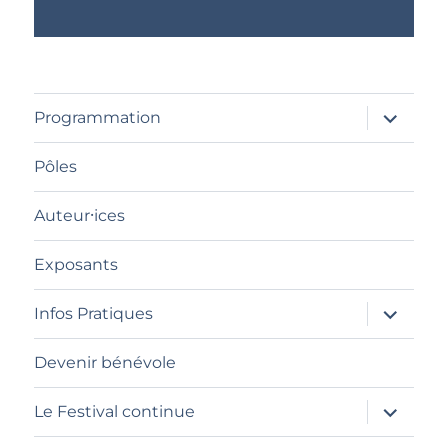
ouvrir
Programmation
le
sous-
menu
Pôles
Auteur⸱ices
Exposants
ouvrir
Infos Pratiques
le
sous-
menu
Devenir bénévole
ouvrir
Le Festival continue
le
sous-