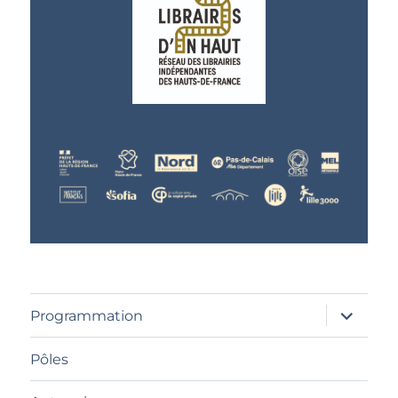
ouvrir
Programmation
le
sous-
menu
Pôles