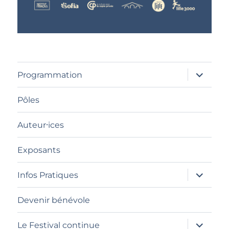
ouvrir
Programmation
le
sous-
menu
Pôles
Auteur⸱ices
Exposants
ouvrir
Infos Pratiques
le
sous-
menu
Devenir bénévole
ouvrir
Le Festival continue