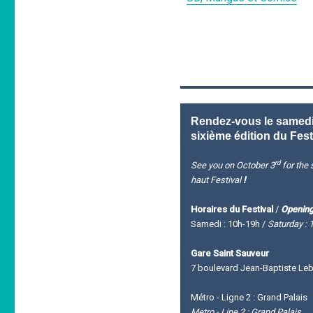
Rendez-vous le samedi 
sixième édition du Fest
rd
See you on October 3
for the s
haut Festival
!
Horaires du Festival
/
Opening
Samedi : 10h-19h /
Saturday : 
Gare Saint Sauveur
7 boulevard Jean-Baptiste Leba
Métro - Ligne 2 : Grand Palais
Metro - Line 2 : Grand Palais