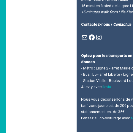
15 minutes à pied de la gare Li
15 minutes walk from Lille-Fla
Contactez-nous /
Contact us
Mail
Facebook : Festivla des livres d'en haut
Instagram
Optez pour les transports en
douces.
- Métro : Ligne 2 - arrêt Mairie 
- Bus : L5 - arrêt Liberté / Lig
- Station V'Lille : Boulevard L
Allez-y avec
Ilevia
.
Nous vous déconseillons de ven
tarif zone jaune est de 20€ pour
stationnement est de 35€.
Pensez au co-voiturage avec