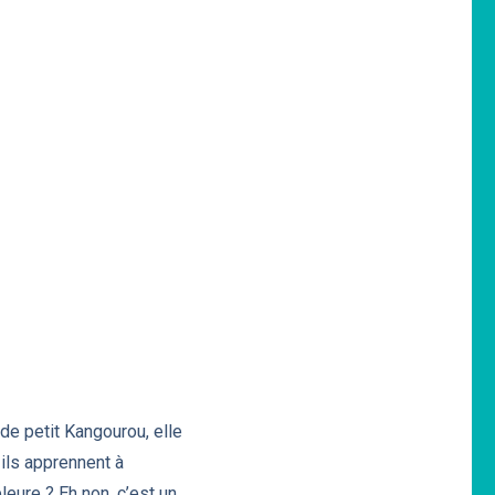
de petit Kangourou, elle
ils apprennent à
leure ? Eh non, c’est un