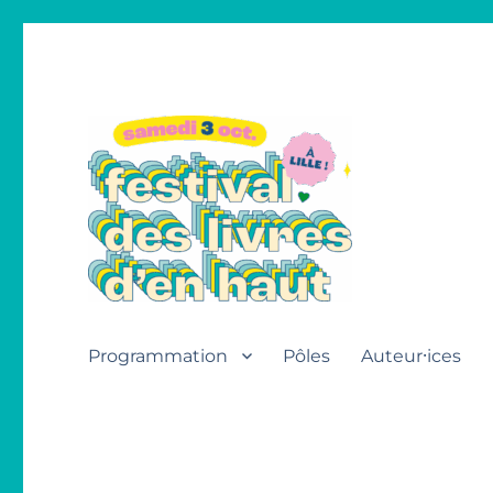
Festival des livres d'en h
Programmation
Pôles
Auteur⸱ices