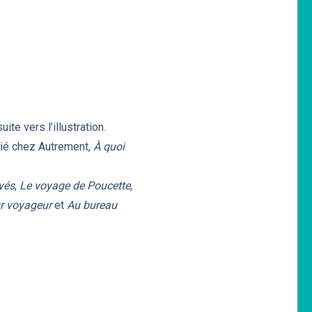
te vers l’illustration.
blié chez Autrement,
À quoi
vés
,
Le voyage de Poucette
,
r voyageur
et
Au bureau