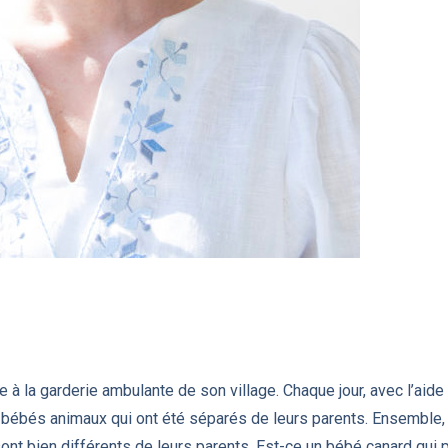
à la garderie ambulante de son village. Chaque jour, avec l’aide 
s bébés animaux qui ont été séparés de leurs parents. Ensemble, 
sont bien différents de leurs parents. Est-ce un bébé canard qui p