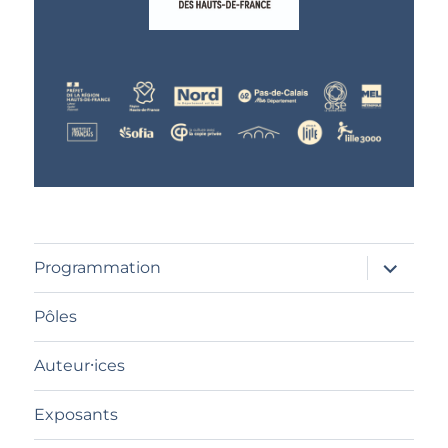
ouvrir
Programmation
le
sous-
menu
Pôles
Auteur⸱ices
Exposants