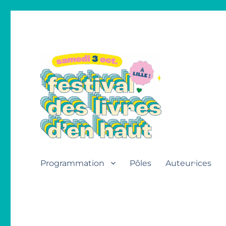
Festival des livres d'en h
Programmation
Pôles
Auteur⸱ices