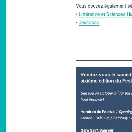
Vous pouvez également séle
•
Littérature et Sciences 
•
Jeunesse
Rendez-vous le samedi 
sixième édition du Fest
rd
See you on October 3
for the s
haut Festival
!
Horaires du Festival
/
Opening
Samedi : 10h-19h /
Saturday : 
Gare Saint Sauveur