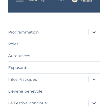
ouvrir
Programmation
le
sous-
menu
Pôles
Auteur⸱ices
Exposants
ouvrir
Infos Pratiques
le
sous-
menu
Devenir bénévole
ouvrir
Le Festival continue
le