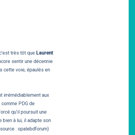
c’est très tôt que
Laurent
ncore sentir une décennie
s cette voie, épaulés en
ent irrémédiablement aux
ble comme PDG de
forcé qu’il poursuit une
bien à lui, il adapte son
. (source : opalebdforum)