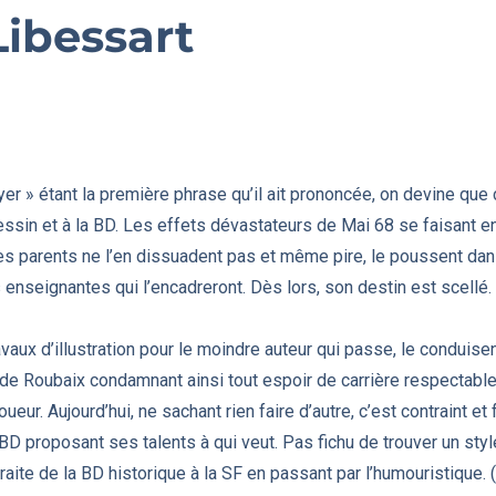
Libessart
yer » étant la première phrase qu’il ait prononcée, on devine que 
ssin et à la BD. Les effets dévastateurs de Mai 68 se faisant e
ses parents ne l’en dissuadent pas et même pire, le poussent dan
 enseignantes qui l’encadreront. Dès lors, son destin est scellé.
ravaux d’illustration pour le moindre auteur qui passe, le conduis
 de Roubaix condamnant ainsi tout espoir de carrière respecta
ur. Aujourd’hui, ne sachant rien faire d’autre, c’est contraint et 
D proposant ses talents à qui veut. Pas fichu de trouver un style 
l traite de la BD historique à la SF en passant par l’humouristique