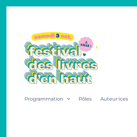
Festival des livres d'en h
Programmation
Pôles
Auteur⸱ices