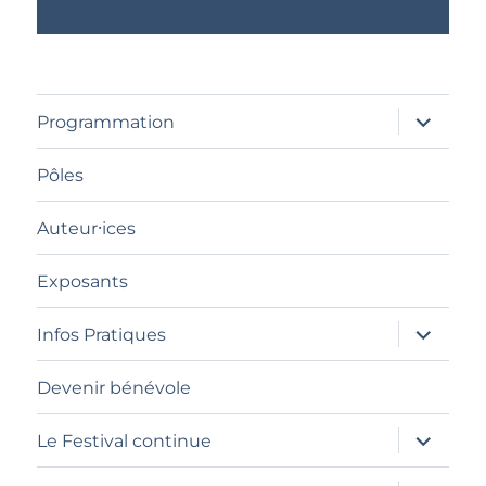
ouvrir
Programmation
le
sous-
menu
Pôles
Auteur⸱ices
Exposants
ouvrir
Infos Pratiques
le
sous-
menu
Devenir bénévole
ouvrir
Le Festival continue
le
sous-