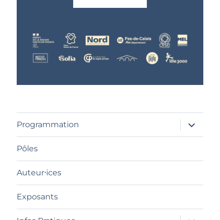
ouvrir
Programmation
le
sous-
menu
Pôles
Auteur⸱ices
Exposants
ouvrir