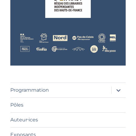
ouvrir
Programmation
le
sous-
menu
Pôles
Auteur⸱ices
Exposants