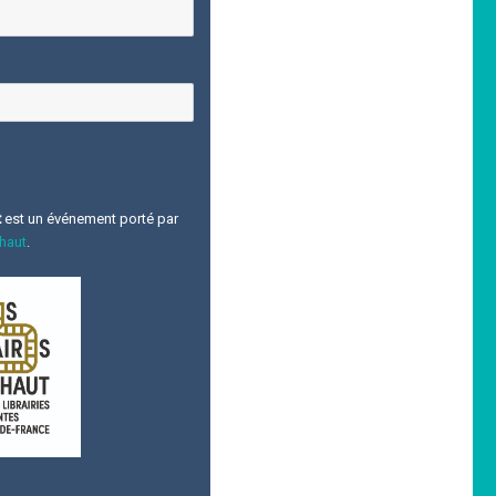
t
est un événement porté par
 haut
.