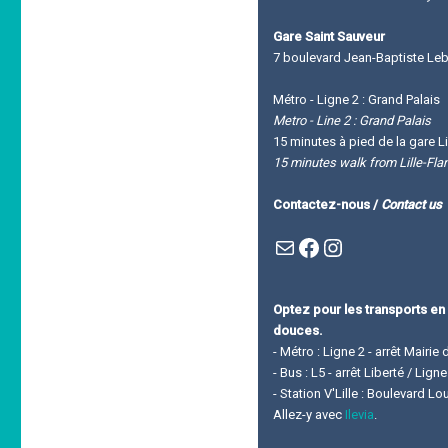
Gare Saint Sauveur
7 boulevard Jean-Baptiste Leba
Métro - Ligne 2 : Grand Palais
Metro - Line 2 : Grand Palais
15 minutes à pied de la gare Li
15 minutes walk from Lille-Fla
Contactez-nous /
Contact us
Mail
Facebook : Festivla des livres d'en haut
Instagram
Optez pour les transports en
douces.
- Métro : Ligne 2 - arrêt Mairie 
- Bus : L5 - arrêt Liberté / Lig
- Station V'Lille : Boulevard L
Allez-y avec
Ilevia
.