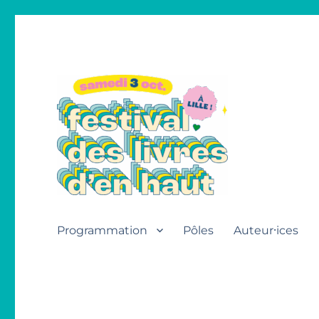
Festival des livres d'en h
Programmation
Pôles
Auteur⸱ices