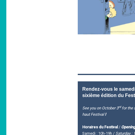
Rendez-vous le samedi 
sixième édition du Fest
rd
See you on October 3
for the s
haut Festival
!
Horaires du Festival
/
Opening
Samedi : 10h-19h /
Saturday : 