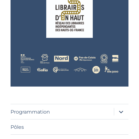
ouvrir
Programmation
le
sous-
menu
Pôles