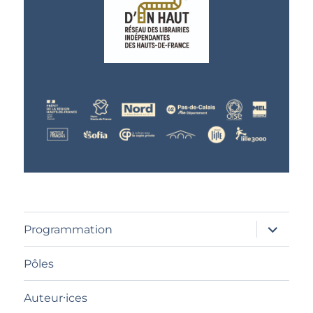
ouvrir
Programmation
le
sous-
menu
Pôles
Auteur⸱ices