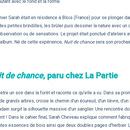
utant avec le fond et la forme.
ier Sarah était en résidence à Blois (France) pour se plonger dan
des petites brindilles, les brûler puis dessiner la nature avec un ou
’observation ou de sensations. Le projet était ponctué d’ateliers
n album. Né de cette expérience,
Nuit de chance
sera son prochain 
t de chance
, paru chez La Partie
re un soir dans la forêt et raconte ce qu’elle a vu. Dans sa pro
de grands arbres, croise le chemin d’un écureuil, d’un lièvre, d’un 
dain surgit la silhouette massive d’un sanglier. Une rencontre do
nt ! Dans le cahier final, Sarah Cheveau explique comment fabriq
entes essences de bois ainsi que deux doubles pages d’herbier. 