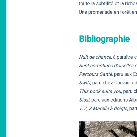
toute la subtilité et la ric
Une promenade en forêt envo
Bibliographie
Nuit de chance
, à paraître
Sept comptines d’oiselles e
Parcours Santé
, paru aux E
Swift
, paru chez Corraini e
This book suits you
, paru 
Sissi
, paru aux éditions Al
1, 2, 3 Marelle à doigts
, pa