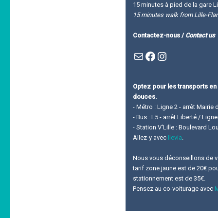
15 minutes à pied de la gare Li
15 minutes walk from Lille-Fla
Contactez-nous /
Contact us
Mail
Facebook : Festivla des livres d'en haut
Instagram
Optez pour les transports en
douces.
- Métro : Ligne 2 - arrêt Mairie 
- Bus : L5 - arrêt Liberté / Lig
- Station V'Lille : Boulevard L
Allez-y avec
Ilevia
.
Nous vous déconseillons de ven
tarif zone jaune est de 20€ pour
stationnement est de 35€.
Pensez au co-voiturage avec