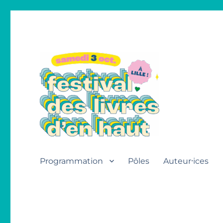
Festival des livres d'en h
Programmation
Pôles
Auteur⸱ices