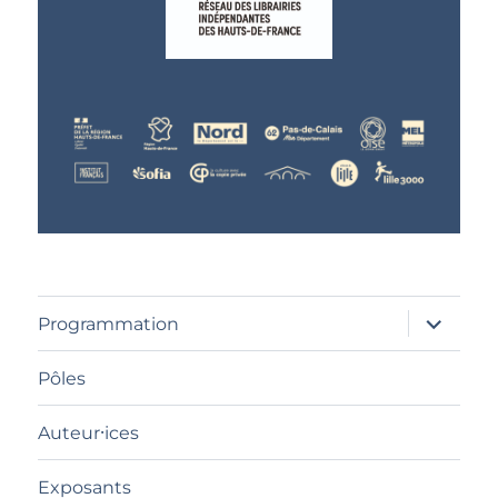
ouvrir
Programmation
le
sous-
menu
Pôles
Auteur⸱ices
Exposants