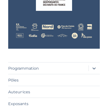
ouvrir
Programmation
le
sous-
menu
Pôles
Auteur⸱ices
Exposants