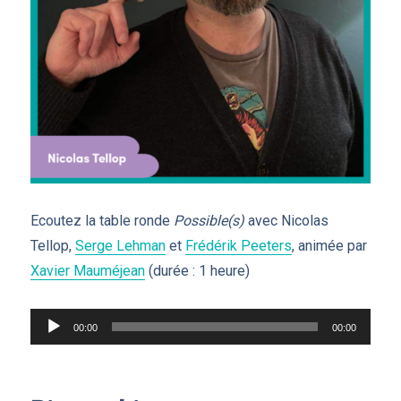
Ecoutez la table ronde
Possible(s)
avec Nicolas
Tellop,
Serge Lehman
et
Frédérik Peeters
, animée par
Xavier Mauméjean
(durée : 1 heure)
Lecteur
00:00
00:00
audio