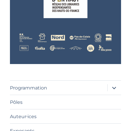
ouvrir
Programmation
le
sous-
menu
Pôles
Auteur⸱ices
Exposants