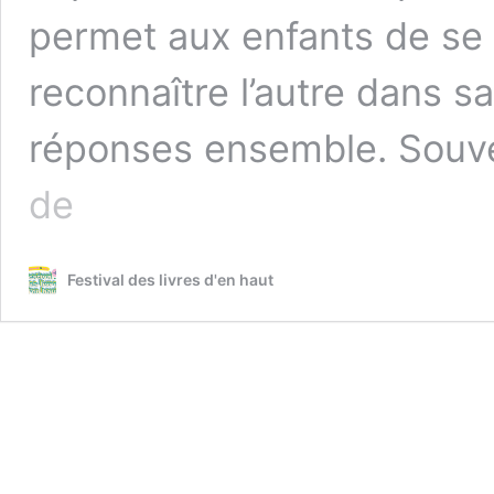
permet aux enfants de se 
reconnaître l’autre dans s
réponses ensemble. Souve
Atelier
de
philo
à
partir
Festival des livres d'en haut
d’albums
jeunesse
avec
l’association
Sève